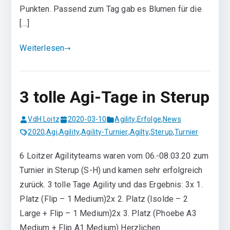
Punkten. Passend zum Tag gab es Blumen für die
[…]
Weiterlesen
3 tolle Agi-Tage in Sterup
VdH Loitz
2020-03-10
Agility
,
Erfolge
,
News
2020
,
Agi
,
Agility
,
Agility-Turnier
,
Agilty
,
Sterup
,
Turnier
6 Loitzer Agilityteams waren vom 06.-08.03.20 zum
Turnier in Sterup (S-H) und kamen sehr erfolgreich
zurück. 3 tolle Tage Agility und das Ergebnis: 3x 1.
Platz (Flip – 1 Medium)2x 2. Platz (Isolde – 2
Large + Flip – 1 Medium)2x 3. Platz (Phoebe A3
Medium + Flip A1 Medium) Herzlichen