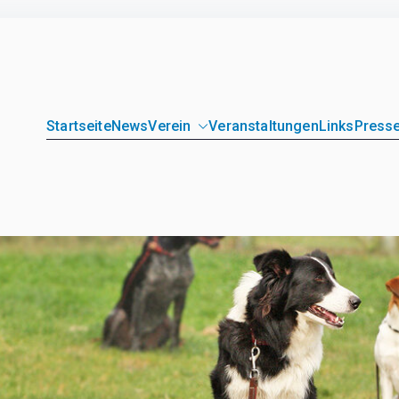
Startseite
News
Verein
Veranstaltungen
Links
Presse
unde Loitz e.V.