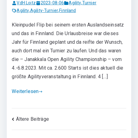
VdH Loitz
2023-08-06
Agility
,
Turnier
Agility
,
Agility-Turnier
,
Finnland
Kleinpudel Flip bei seinem ersten Auslandseinsatz
und das in Finnland. Die Urlausbreise war dieses
Jahr für Finnland geplant und da reifte der Wunsch,
auch dort mal ein Turnier zu laufen. Und das waren
die – Janakkala Open Agility Championship – vom
4.-6.8.2023. Mit ca. 2.600 Starts ist dies aktuell die
größte Agilityveranstaltung in Finnland. 4 […]
Weiterlesen
Beitragsnavigation
Ältere Beiträge