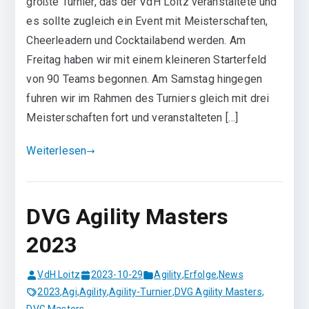
größte Turnier, das der VdH Loitz veranstaltete und
es sollte zugleich ein Event mit Meisterschaften,
Cheerleadern und Cocktailabend werden. Am
Freitag haben wir mit einem kleineren Starterfeld
von 90 Teams begonnen. Am Samstag hingegen
fuhren wir im Rahmen des Turniers gleich mit drei
Meisterschaften fort und veranstalteten […]
Weiterlesen
DVG Agility Masters
2023
VdH Loitz
2023-10-29
Agility
,
Erfolge
,
News
2023
,
Agi
,
Agility
,
Agility-Turnier
,
DVG Agility Masters
,