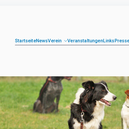
Startseite
News
Verein
Veranstaltungen
Links
Presse
unde Loitz e.V.