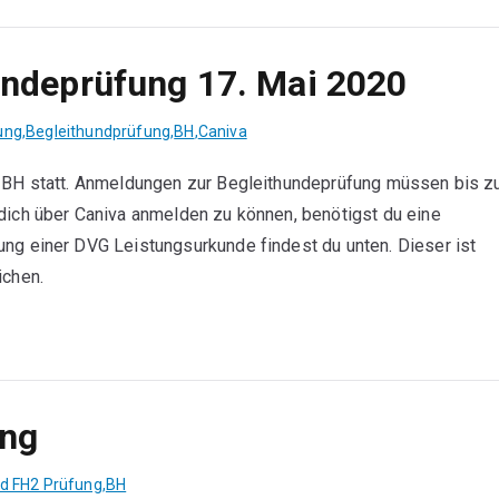
undeprüfung 17. Mai 2020
ung
,
Begleithundprüfung
,
BH
,
Caniva
e BH statt. Anmeldungen zur Begleithundeprüfung müssen bis 
dich über Caniva anmelden zu können, benötigst du eine
ng einer DVG Leistungsurkunde findest du unten. Dieser ist
ichen.
ung
d FH2 Prüfung
,
BH