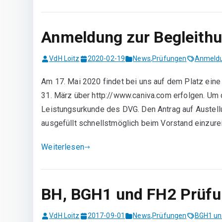
Anmeldung zur Begleith
VdH Loitz
2020-02-19
News
,
Prüfungen
Anmeld
Am 17. Mai 2020 findet bei uns auf dem Platz ein
31. März über http://www.caniva.com erfolgen. Um 
Leistungsurkunde des DVG. Den Antrag auf Austellu
ausgefüllt schnellstmöglich beim Vorstand einzure
Weiterlesen
BH, BGH1 und FH2 Prüf
VdH Loitz
2017-09-01
News
,
Prüfungen
BGH1 un