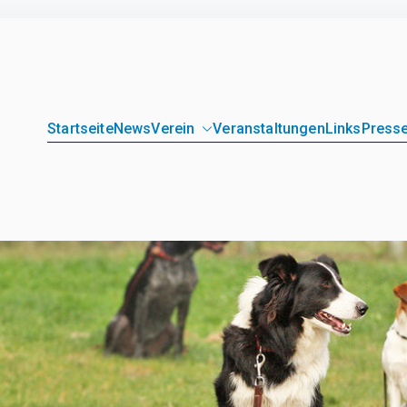
Startseite
News
Verein
Veranstaltungen
Links
Presse
unde Loitz e.V.