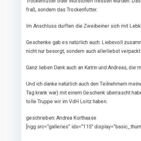
Trockenfutter oder Würstchen fressen würden. Das
fraß, sondern das Trockenfutter.
Im Anschluss durften die Zweibeiner sich mit Leb
Geschenke gab es natürlich auch: Liebevoll zusam
nicht nur besorgt, sondern auch allerliebst verpackt
Ganz lieben Dank auch an Katrin und Andreas, die 
Und ich danke natürlich auch den Teilnehmern mein
Tag krank war) mit einem Geschenk überrascht hab
tolle Truppe wir im VdH Loitz haben.
geschrieben: Andrea Korthaase
[ngg src=“galleries“ ids=“115″ display=“basic_thum