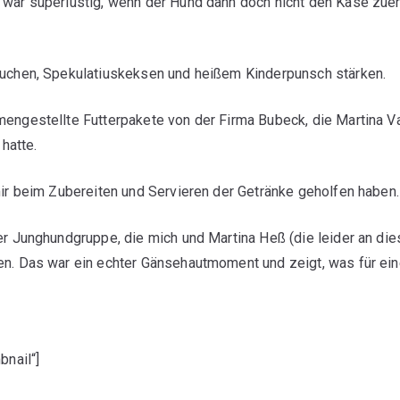
 war superlustig, wenn der Hund dann doch nicht den Käse zue
kuchen, Spekulatiuskeksen und heißem Kinderpunsch stärken.
mengestellte Futterpakete von der Firma Bubeck, die Martina V
 hatte.
mir beim Zubereiten und Servieren der Getränke geholfen haben.
er Junghundgruppe, die mich und Martina Heß (die leider an di
en. Das war ein echter Gänsehautmoment und zeigt, was für ei
bnail“]