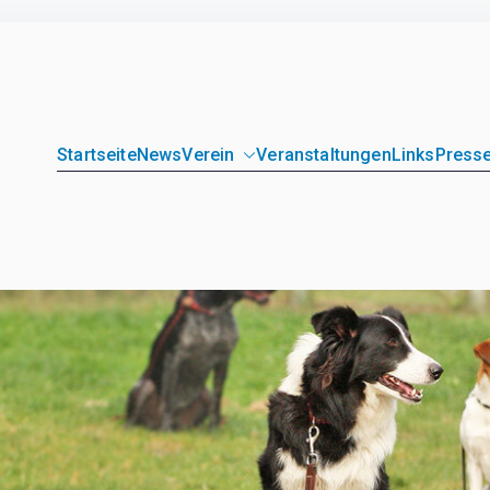
Startseite
News
Verein
Veranstaltungen
Links
Presse
unde Loitz e.V.