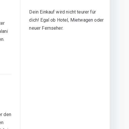
Dein Einkauf wird nicht teurer für
dich! Egal ob Hotel, Mietwagen oder
ter
neuer Fernseher.
lani
en.
er den
en