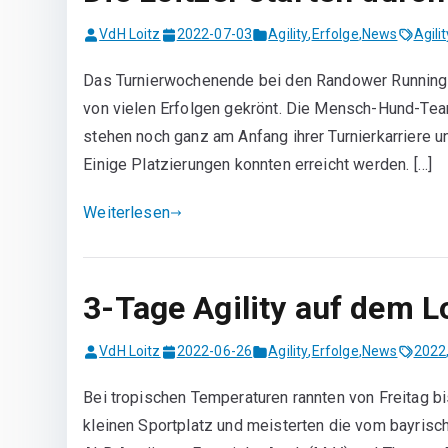
VdH Loitz
2022-07-03
Agility
,
Erfolge
,
News
Agilit
Das Turnierwochenende bei den Randower Running Dog
von vielen Erfolgen gekrönt. Die Mensch-Hund-Team
stehen noch ganz am Anfang ihrer Turnierkarriere u
Einige Platzierungen konnten erreicht werden. […]
Weiterlesen
3-Tage Agility auf dem L
VdH Loitz
2022-06-26
Agility
,
Erfolge
,
News
2022
Bei tropischen Temperaturen rannten von Freitag
kleinen Sportplatz und meisterten die vom bayrisc