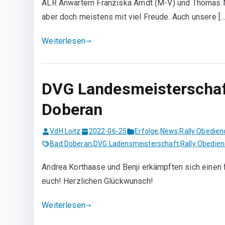
ALR Anwärtern Franziska Arndt (M-V) und Thomas M
aber doch meistens mit viel Freude. Auch unsere […
Weiterlesen
DVG Landesmeisterschaf
Doberan
VdH Loitz
2022-06-25
Erfolge
,
News
,
Rally Obedien
Bad Doberan
,
DVG Ladensmeisterschaft
,
Rally Obedie
Andrea Korthaase und Benji erkämpften sich einen f
euch! Herzlichen Glückwunsch!
Weiterlesen