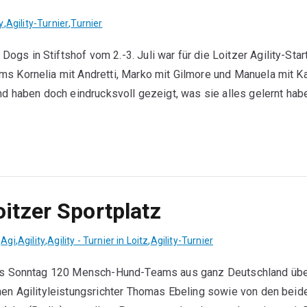
y
,
Agility-Turnier
,
Turnier
s in Stiftshof vom 2.-3. Juli war für die Loitzer Agility-Star
s Kornelia mit Andretti, Marko mit Gilmore und Manuela mit Ka
nd haben doch eindrucksvoll gezeigt, was sie alles gelernt hab
oitzer Sportplatz
,
Agi
,
Agility
,
Agility - Turnier in Loitz
,
Agility-Turnier
 bis Sonntag 120 Mensch-Hund-Teams aus ganz Deutschland üb
hen Agilityleistungsrichter Thomas Ebeling sowie von den beid