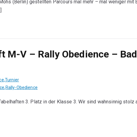
ohs (Berlin) gestellten Parcours mal mehr – mal weniger mit 
]
t M-V – Rally Obedience – Ba
ce
,
Turnier
nce
,
Rally-Obedience
abelhaften 3. Platz in der Klasse 3. Wir sind wahnsinnig stolz 