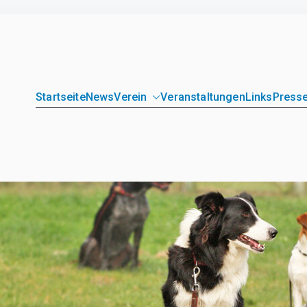
Startseite
News
Verein
Veranstaltungen
Links
Presse
unde Loitz e.V.